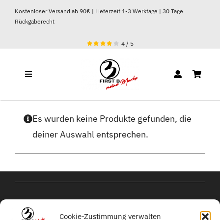
Zum
Kostenloser Versand ab 90€ | Lieferzeit 1-3 Werktage | 30 Tage
Inhalt
Rückgaberecht
springen
4
/
5
Toggle
Navigation
DAMEN
Es wurden keine Produkte gefunden, die
deiner Auswahl entsprechen.
HERREN
kontakt@michael-
Cookie-Zustimmung verwalten