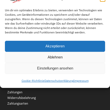
heinen.com
Melde Sie uns Ihr Anliegen
Lieferzeit 1-3 Tage
Um dir ein optimales Erlebnis zu bieten, verwenden wir Technologien wie
Cookies, um Geräteinformationen zu speichern und/oder darauf
einfach per E-Mail.
zuzugreifen. Wenn du diesen Technologien zustimmst, können wir Daten
wie das Surfverhalten oder eindeutige IDs auf dieser Website verarbeiten.
Wenn du deine Zustimmung nicht erteilst oder zurückziehst, können
049559343611
bestimmte Merkmale und Funktionen beeinträchtigt werden.
Mo-Fr 08:00-16:00 Uhr für
Akzeptieren
Sie erreichbar.
Ablehnen
Kundenservice
Über First B
FAQ
Einstellungen ansehen
Kontakt
Jobs
Cookie-Richtlinie
Datenschutzerklärung
Impressum
Retouren
Unsere Filialen
Versand und
Zahlungen
Widerrufsbelehrung
Zahlungsarten