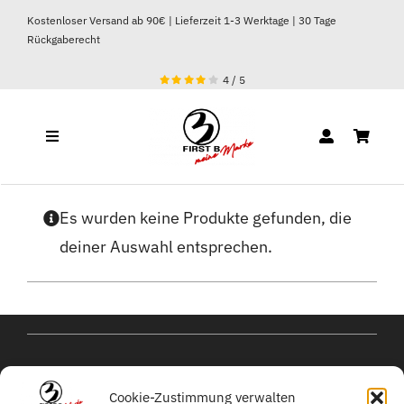
Zum
Kostenloser Versand ab 90€ | Lieferzeit 1-3 Werktage | 30 Tage
Inhalt
Rückgaberecht
springen
4
/
5
Toggle
Navigation
DAMEN
Es wurden keine Produkte gefunden, die
deiner Auswahl entsprechen.
HERREN
kontakt@michael-
Cookie-Zustimmung verwalten