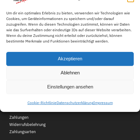
heinen.com
Melde Sie uns Ihr Anliegen
Lieferzeit 1-3 Tage
Um dir ein optimales Erlebnis zu bieten, verwenden wir Technologien wie
Cookies, um Geräteinformationen zu speichern und/oder darauf
einfach per E-Mail.
zuzugreifen. Wenn du diesen Technologien zustimmst, können wir Daten
wie das Surfverhalten oder eindeutige IDs auf dieser Website verarbeiten.
Wenn du deine Zustimmung nicht erteilst oder zurückziehst, können
049559343611
bestimmte Merkmale und Funktionen beeinträchtigt werden.
Mo-Fr 08:00-16:00 Uhr für
Akzeptieren
Sie erreichbar.
Ablehnen
Kundenservice
Über First B
FAQ
Einstellungen ansehen
Kontakt
Jobs
Cookie-Richtlinie
Datenschutzerklärung
Impressum
Retouren
Unsere Filialen
Versand und
Zahlungen
Widerrufsbelehrung
Zahlungsarten