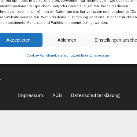
dir ein optimales Erlebnis zu bieten, verwenden wir Technologien wie Cookies, um
äteinformationen zu speichern und/oder darauf zuzugreifen. Wenn du diesen
hnologien zustimmst, können wir Daten wie das Surfverhalten oder eindeutige IDs
ser Website verarbeiten. Wenn du deine Zustimmung nicht erteilst oder zurückzieh
FAQ
nen bestimmte Merkmale und Funktionen beeinträchtigt werden.
Akzeptieren
Ablehnen
Einstellungen anseh
n
Cookie-Richtlinie
Datenschutzerklärung
Impressum
.
Impressum
AGB
Datenschutzerklärung