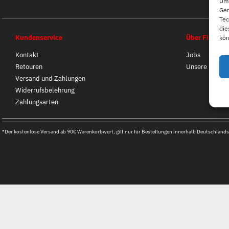
Um 
Ger
Tec
die
Kundenservice
Über First B
kön
Kontakt
Jobs
Retouren
Unsere Filiale
Versand und Zahlungen
Widerrufsbelehrung
Zahlungsarten
*Der kostenlose Versand ab 90€ Warenkorbwert, gilt nur für Bestellungen innerhalb Deutschlands