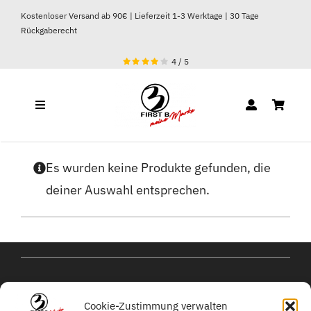
Zum
Kostenloser Versand ab 90€ | Lieferzeit 1-3 Werktage | 30 Tage
Inhalt
Rückgaberecht
springen
4
/
5
Toggle
Navigation
DAMEN
Es wurden keine Produkte gefunden, die
deiner Auswahl entsprechen.
HERREN
kontakt@michael-
Cookie-Zustimmung verwalten