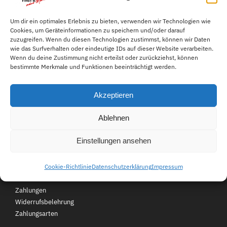
heinen.com
Melde Sie uns Ihr Anliegen
Lieferzeit 1-3 Tage
Um dir ein optimales Erlebnis zu bieten, verwenden wir Technologien wie
Cookies, um Geräteinformationen zu speichern und/oder darauf
einfach per E-Mail.
zuzugreifen. Wenn du diesen Technologien zustimmst, können wir Daten
wie das Surfverhalten oder eindeutige IDs auf dieser Website verarbeiten.
Wenn du deine Zustimmung nicht erteilst oder zurückziehst, können
049559343611
bestimmte Merkmale und Funktionen beeinträchtigt werden.
Mo-Fr 08:00-16:00 Uhr für
Akzeptieren
Sie erreichbar.
Ablehnen
Kundenservice
Über First B
FAQ
Einstellungen ansehen
Kontakt
Jobs
Cookie-Richtlinie
Datenschutzerklärung
Impressum
Retouren
Unsere Filialen
Versand und
Zahlungen
Widerrufsbelehrung
Zahlungsarten