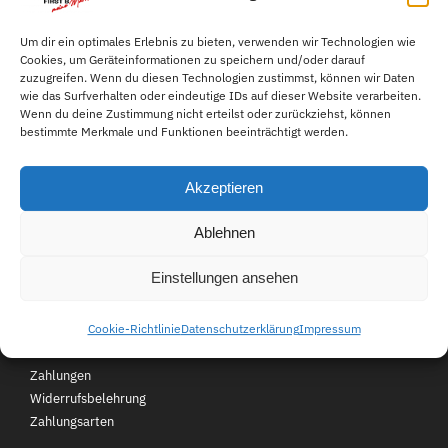
heinen.com
Melde Sie uns Ihr Anliegen
Lieferzeit 1-3 Tage
Um dir ein optimales Erlebnis zu bieten, verwenden wir Technologien wie
Cookies, um Geräteinformationen zu speichern und/oder darauf
einfach per E-Mail.
zuzugreifen. Wenn du diesen Technologien zustimmst, können wir Daten
wie das Surfverhalten oder eindeutige IDs auf dieser Website verarbeiten.
Wenn du deine Zustimmung nicht erteilst oder zurückziehst, können
049559343611
bestimmte Merkmale und Funktionen beeinträchtigt werden.
Mo-Fr 08:00-16:00 Uhr für
Akzeptieren
Sie erreichbar.
Ablehnen
Kundenservice
Über First B
FAQ
Einstellungen ansehen
Kontakt
Jobs
Cookie-Richtlinie
Datenschutzerklärung
Impressum
Retouren
Unsere Filialen
Versand und
Zahlungen
Widerrufsbelehrung
Zahlungsarten