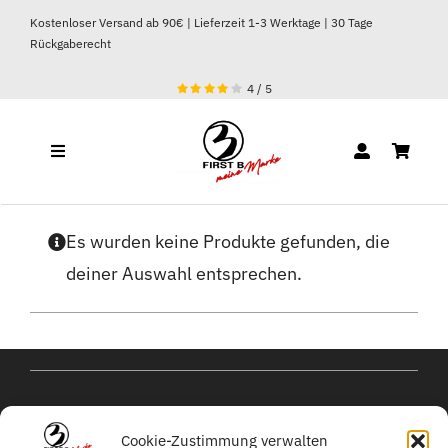
Zum
Kostenloser Versand ab 90€ | Lieferzeit 1-3 Werktage | 30 Tage
Inhalt
Rückgaberecht
springen
4
/
5
Toggle
Navigation
DAMEN
Es wurden keine Produkte gefunden, die
deiner Auswahl entsprechen.
HERREN
kontakt@michael-
Cookie-Zustimmung verwalten