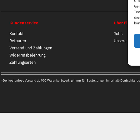
Um 
Ger
Tec
die
Kundenservice
Über First B
kön
Kontakt
Jobs
Retouren
Unsere Filiale
Versand und Zahlungen
Widerrufsbelehrung
Zahlungsarten
*Der kostenlose Versand ab 90€ Warenkorbwert, gilt nur für Bestellungen innerhalb Deutschlands