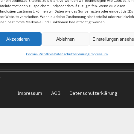
dir ein optimales Erlebnis zu bieten, verwenden wir Technologien wie Cookies, um
äteinformationen zu speichern und/oder darauf zuzugreifen. Wenn du diesen
hnologien zustimmst, können wir Daten wie das Surfverhalten oder eindeutige IDs
ser Website verarbeiten. Wenn du deine Zustimmung nicht erteilst oder zurückzieh
FAQ
nen bestimmte Merkmale und Funktionen beeinträchtigt werden.
Akzeptieren
Ablehnen
Einstellungen anseh
n
Cookie-Richtlinie
Datenschutzerklärung
Impressum
.
Impressum
AGB
Datenschutzerklärung