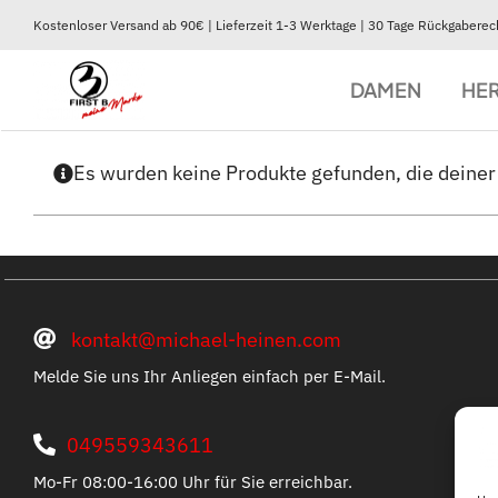
Zum
Kostenloser Versand ab 90€ | Lieferzeit 1-3 Werktage | 30 Tage Rückgaberec
Inhalt
springen
DAMEN
HE
Es wurden keine Produkte gefunden, die deine
BEKLEIDUNG
BEKLEIDUNG
Jacken & Mäntel
Jacken & Mäntel
Winterjacken
Winterjacken
Softshelljacken
Softshelljacken
Fleecejacken
Fleecejacken
Westen
Westen
kontakt@michael-heinen.com
Melde Sie uns Ihr Anliegen einfach per E-Mail.
049559343611
Mo-Fr 08:00-16:00 Uhr für Sie erreichbar.