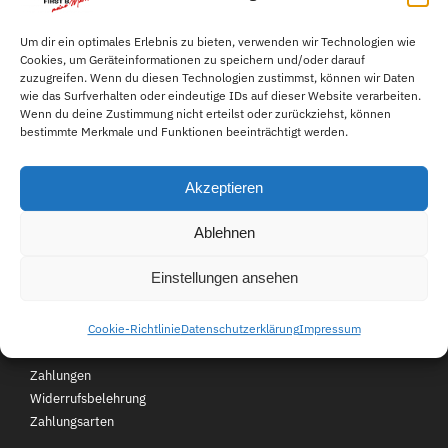
heinen.com
Melde Sie uns Ihr Anliegen
Lieferzeit 1-3 Tage
Um dir ein optimales Erlebnis zu bieten, verwenden wir Technologien wie
Cookies, um Geräteinformationen zu speichern und/oder darauf
einfach per E-Mail.
zuzugreifen. Wenn du diesen Technologien zustimmst, können wir Daten
wie das Surfverhalten oder eindeutige IDs auf dieser Website verarbeiten.
Wenn du deine Zustimmung nicht erteilst oder zurückziehst, können
049559343611
bestimmte Merkmale und Funktionen beeinträchtigt werden.
Mo-Fr 08:00-16:00 Uhr für
Akzeptieren
Sie erreichbar.
Ablehnen
Kundenservice
Über First B
FAQ
Einstellungen ansehen
Kontakt
Jobs
Cookie-Richtlinie
Datenschutzerklärung
Impressum
Retouren
Unsere Filialen
Versand und
Zahlungen
Widerrufsbelehrung
Zahlungsarten