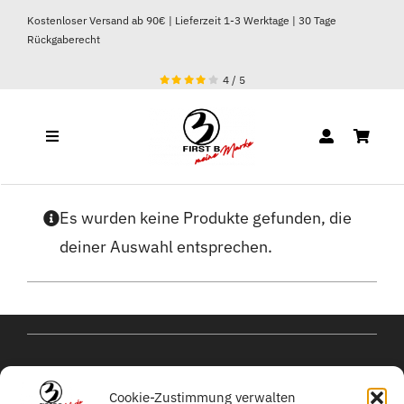
Zum
Kostenloser Versand ab 90€ | Lieferzeit 1-3 Werktage | 30 Tage
Inhalt
Rückgaberecht
springen
4
/
5
Toggle
Navigation
DAMEN
Es wurden keine Produkte gefunden, die
deiner Auswahl entsprechen.
HERREN
kontakt@michael-
Cookie-Zustimmung verwalten