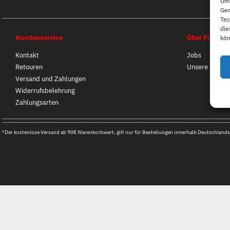
Um 
Ger
Tec
die
Kundenservice
Über First B
kön
Kontakt
Jobs
Retouren
Unsere Filiale
Versand und Zahlungen
Widerrufsbelehrung
Zahlungsarten
*Der kostenlose Versand ab 90€ Warenkorbwert, gilt nur für Bestellungen innerhalb Deutschlands