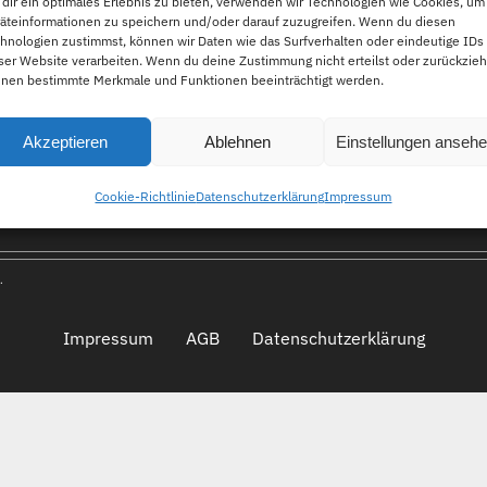
dir ein optimales Erlebnis zu bieten, verwenden wir Technologien wie Cookies, um
äteinformationen zu speichern und/oder darauf zuzugreifen. Wenn du diesen
hnologien zustimmst, können wir Daten wie das Surfverhalten oder eindeutige IDs
ser Website verarbeiten. Wenn du deine Zustimmung nicht erteilst oder zurückzieh
FAQ
nen bestimmte Merkmale und Funktionen beeinträchtigt werden.
Akzeptieren
Ablehnen
Einstellungen anseh
n
Cookie-Richtlinie
Datenschutzerklärung
Impressum
.
Impressum
AGB
Datenschutzerklärung