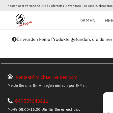
Zum
Kostenloser Versand ab 90€ | Lieferzeit 1-3 Werktage | 30 Tage Rückgaberec
Inhalt
springen
DAMEN
HE
Es wurden keine Produkte gefunden, die deine
BEKLEIDUNG
BEKLEIDUNG
Jacken & Mäntel
Jacken & Mäntel
Winterjacken
Winterjacken
Softshelljacken
Softshelljacken
Fleecejacken
Fleecejacken
Westen
Westen
kontakt@michael-heinen.com
Melde Sie uns Ihr Anliegen einfach per E-Mail.
049559343611
Mo-Fr 08:00-16:00 Uhr für Sie erreichbar.