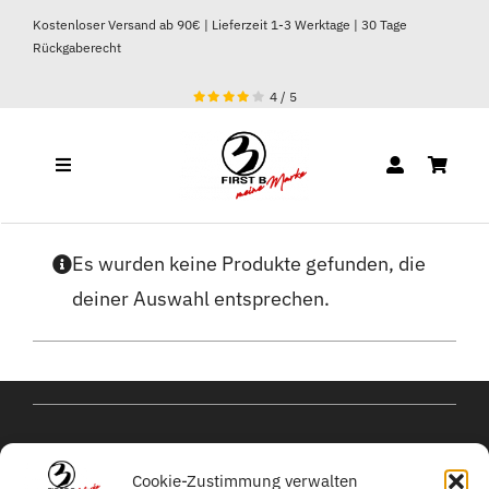
Zum
Kostenloser Versand ab 90€ | Lieferzeit 1-3 Werktage | 30 Tage
Inhalt
Rückgaberecht
springen
4
/
5
Toggle
Navigation
DAMEN
Es wurden keine Produkte gefunden, die
deiner Auswahl entsprechen.
HERREN
kontakt@michael-
Cookie-Zustimmung verwalten