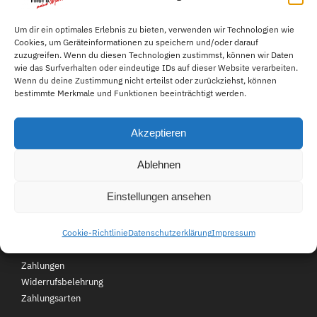
heinen.com
Melde Sie uns Ihr Anliegen
Lieferzeit 1-3 Tage
Um dir ein optimales Erlebnis zu bieten, verwenden wir Technologien wie
Cookies, um Geräteinformationen zu speichern und/oder darauf
einfach per E-Mail.
zuzugreifen. Wenn du diesen Technologien zustimmst, können wir Daten
wie das Surfverhalten oder eindeutige IDs auf dieser Website verarbeiten.
Wenn du deine Zustimmung nicht erteilst oder zurückziehst, können
049559343611
bestimmte Merkmale und Funktionen beeinträchtigt werden.
Mo-Fr 08:00-16:00 Uhr für
Akzeptieren
Sie erreichbar.
Ablehnen
Kundenservice
Über First B
FAQ
Einstellungen ansehen
Kontakt
Jobs
Cookie-Richtlinie
Datenschutzerklärung
Impressum
Retouren
Unsere Filialen
Versand und
Zahlungen
Widerrufsbelehrung
Zahlungsarten